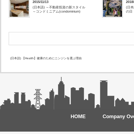
2015/11/13
2018/
(日本語) ～不動産投資の新スタイル
(日本
～コンドミニアム(condominium)
の日
(日本語) 【Health】健康のためにニンジンを選ぶ理由
HOME
Company Ov