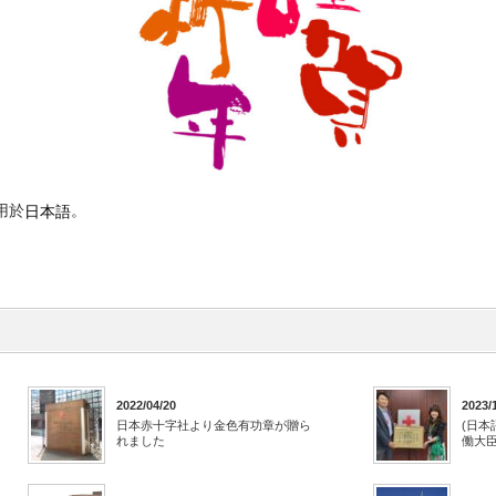
用於
。
日本語
2022/04/20
2023/
日本赤十字社より金色有功章が贈ら
(日本
れました
働大