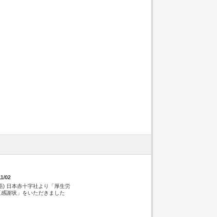
11/02
語) 日本赤十字社より「厚生労
臣感謝状」をいただきました