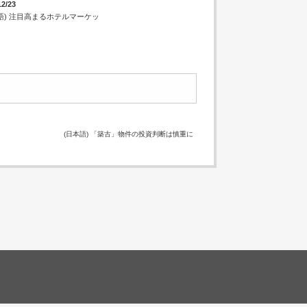
12/23
語) 注目高まるホテルマーケッ
(日本語) 「築古」物件の投資判断は慎重に